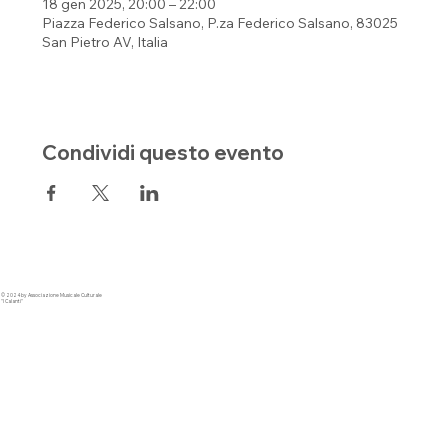
18 gen 2025, 20:00 – 22:00
Piazza Federico Salsano, P.za Federico Salsano, 83025
San Pietro AV, Italia
Condividi questo evento
© 2024 by Associazione Musicale Culturale
"I Calanti"